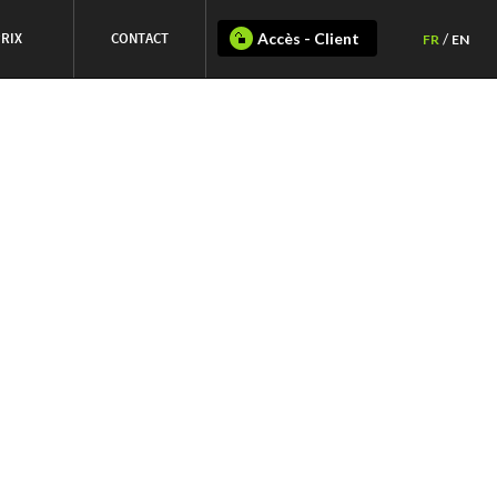
RIX
CONTACT
Accès - Client
/
FR
EN