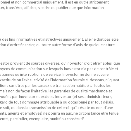
sonnel et non commercial uniquement. Il est en outre strictement
iter, transférer, afficher, vendre ou publier quelque information
 des fins informatives et instructives uniquement. Elle ne doit pas être
on d’ordre financier, ou toute autre forme d’avis de quelque nature
estor provient de sources diverses, qu’Inovestor croit être fiables, que
 moyens de communication sur lesquels Inovestor n’a pas de contrôle et
s pannes ou interruptions de service. Inovestor ne donne aucune
xactitude ou l’exhaustivité de l’information fournie ci-dessous, ni quant
ions sur titres par les canaux de transaction habituels. Toutes les
 mais non de façon limitative, les garanties de qualité marchande et
vouées par Inovestor et exclues. Inovestor (et ses administrateurs,
’égard de tout dommage attribuable à ou occasionné par tout délais,
soit, ou dans la transmission de celle-ci, qu’il résulte ou non d’une
eants, agents et employés) ne pourra en aucune circonstance être tenue
el, particulier, exemplaire, punitif ou consécutif.